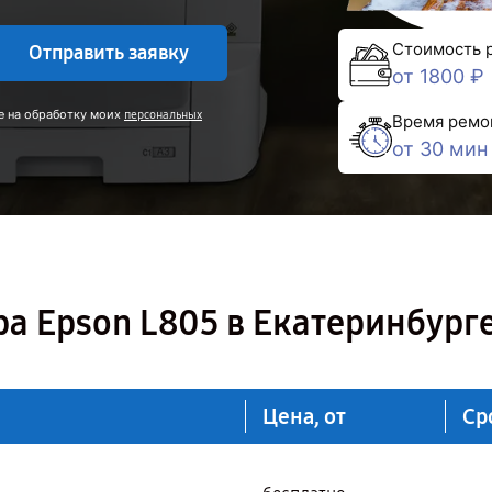
Стоимость 
Отправить заявку
от 1800 ₽
е на обработку моих
персональных
Время ремо
от 30 мин
а Epson L805 в Екатеринбург
Цена, от
Ср