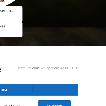
ремонта
нта
е
Дата обновления прайса:
03.08.2026
оки