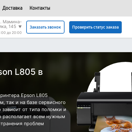
Доставка
Контакты
л. Мамина-
яка, 145
▼
Проверить статус заказа
Заказать звонок
:00 до 20:00
son L805 в
ринтера Epson L805
, так и на базе сервисного
р зависит от типа поломки и
р располагает всем нужным
странения проблем