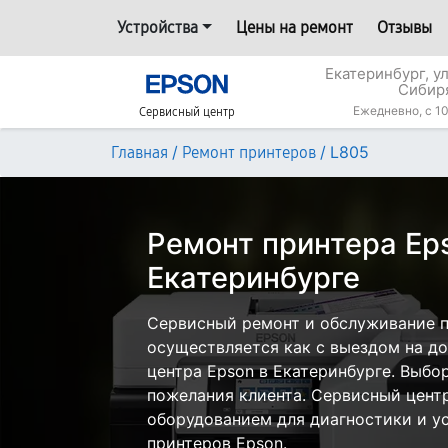
Устройства
Цены на ремонт
Отзывы
Екатеринбург, у
Сибир
Ежедневно, с 10
Сервисный центр
/
/
L805
Главная
Ремонт принтеров
Ремонт принтера Ep
Екатеринбурге
Сервисный ремонт и обслуживание п
осуществляется как с выездом на дом
центра Epson в Екатеринбурге. Выбо
пожелания клиента. Сервисный цент
оборудованием для диагностики и у
принтеров Epson.