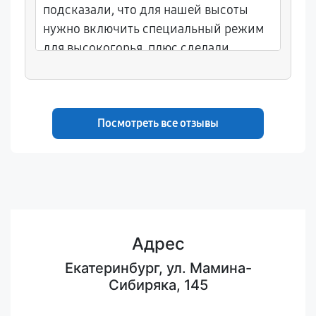
подсказали, что для нашей высоты
нужно включить специальный режим
для высокогорья, плюс сделали
профилактику — прочистили контур
охлаждения, проверили блок питания.
Порадовало, что мастер объяснил, как
влияет температура в помещении и
Посмотреть все отзывы
размещение рядом с потолком. После
настройки и чистки проектор перестал
капризничать, можно спокойно вести
занятия.
Адрес
Екатеринбург, ул. Мамина-
Сибиряка, 145